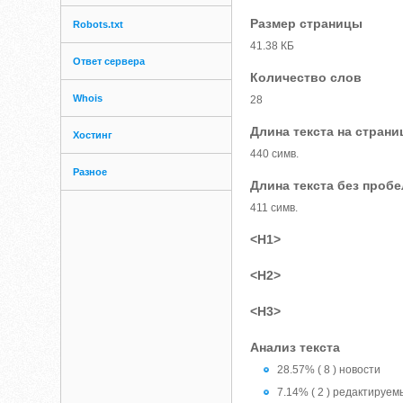
Размер страницы
Robots.txt
41.38 КБ
Ответ сервера
Количество слов
Whois
28
Длина текста на страни
Хостинг
440 симв.
Разное
Длина текста без проб
411 симв.
<H1>
<H2>
<H3>
Анализ текста
28.57% ( 8 ) новости
7.14% ( 2 ) редактируе