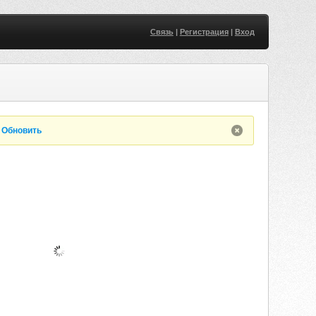
Связь
|
Регистрация
|
Вход
.
Обновить