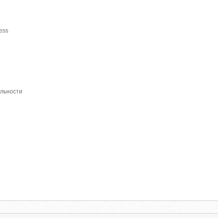
ress
альности