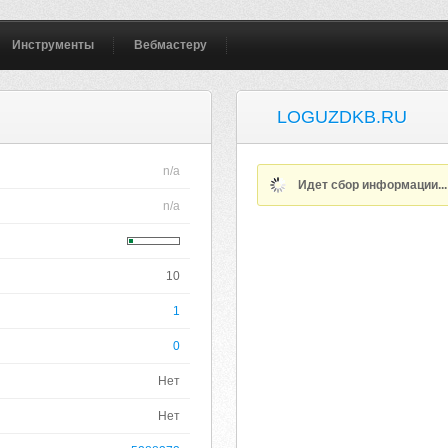
Инструменты
Вебмастеру
LOGUZDKB.RU
n/a
Идет сбор информации..
n/a
10
1
0
Нет
Нет