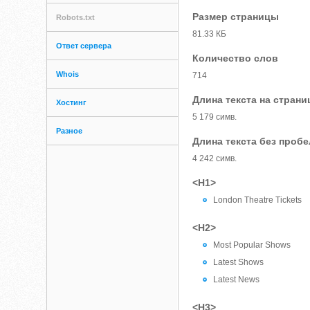
Размер страницы
Robots.txt
81.33 КБ
Ответ сервера
Количество слов
Whois
714
Длина текста на страни
Хостинг
5 179 симв.
Разное
Длина текста без проб
4 242 симв.
<H1>
London Theatre Tickets
<H2>
Most Popular Shows
Latest Shows
Latest News
<H3>