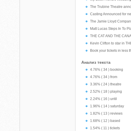
The Trubine Theatre ann
Casting Announced for n
The Jamie Lloyd Company
Matt Lucas Steps In To P
THE CAT AND THE CANARY
Kevin Clifton to star i
Book your tickets in less 
Анализ текста
4.76% ( 34 ) booking
4.76% ( 34 ) from
3.36% ( 24 ) theatre
2.52% ( 18 ) playing
2.24% ( 16 ) until
1.96% ( 14 ) saturday
1.82% ( 13 ) reviews
1.68% ( 12 ) based
1.54% ( 11 ) tickets