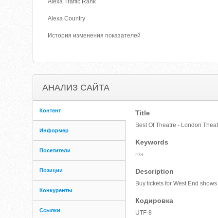
Alexa Traffic Rank
Alexa Country
История изменения показателей
АНАЛИЗ САЙТА
Контент
Title
Best Of Theatre - London Theat
Информер
Keywords
Посетители
n/a
Позиции
Description
Buy tickets for West End shows
Конкуренты
Кодировка
Ссылки
UTF-8