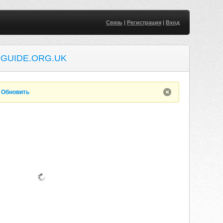
Связь
|
Регистрация
|
Вход
GUIDE.ORG.UK
.
Обновить