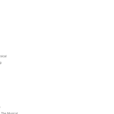
sical
ng
e
g The Musical