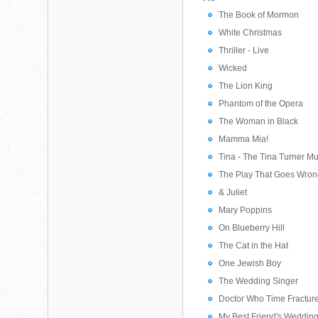
The Book of Mormon
White Christmas
Thriller - Live
Wicked
The Lion King
Phantom of the Opera
The Woman in Black
Mamma Mia!
Tina - The Tina Turner Mu
The Play That Goes Wro
& Juliet
Mary Poppins
On Blueberry Hill
The Cat in the Hat
One Jewish Boy
The Wedding Singer
Doctor Who Time Fractur
My Best Friend's Weddin