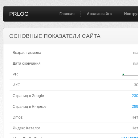
PRLOG
Главная
Анализ сайта
Инстру
ОСНОВНЫЕ ПОКАЗАТЕЛИ САЙТА
Возраст домена
n/
Дата окончания
n/
PR
ИКС
3
Страниц в Google
23
Страниц в Яндексе
28
Dmoz
Не
Яндекс Каталог
Не