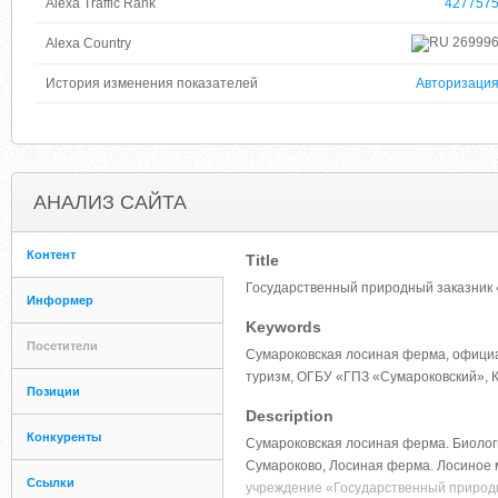
Alexa Traffic Rank
427757
26999
Alexa Country
История изменения показателей
Авторизаци
АНАЛИЗ САЙТА
Контент
Title
Государственный природный заказник 
Информер
Keywords
Посетители
Сумароковская лосиная ферма, официа
туризм, ОГБУ «ГПЗ «Сумароковский», К
Позиции
Description
Конкуренты
Сумароковская лосиная ферма. Биологи
Сумароково, Лосиная ферма. Лосиное 
Ссылки
учреждение «Государственный природн