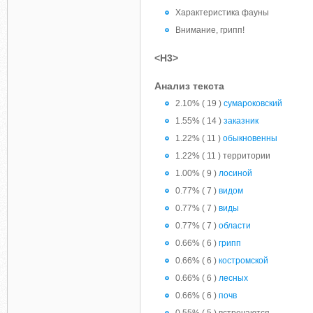
Характеристика фауны
Внимание, грипп!
<H3>
Анализ текста
2.10% ( 19 )
сумароковский
1.55% ( 14 )
заказник
1.22% ( 11 )
обыкновенны
1.22% ( 11 ) территории
1.00% ( 9 )
лосиной
0.77% ( 7 )
видом
0.77% ( 7 )
виды
0.77% ( 7 )
области
0.66% ( 6 )
грипп
0.66% ( 6 )
костромской
0.66% ( 6 )
лесных
0.66% ( 6 )
почв