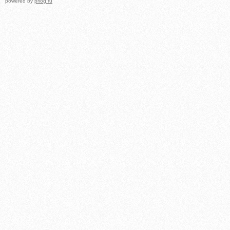
powered by
prlog.ru