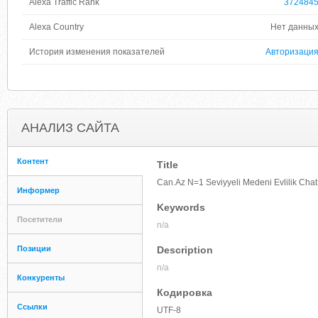
Alexa Traffic Rank
372484
Alexa Country
Нет данны
История изменения показателей
Авторизаци
АНАЛИЗ САЙТА
Контент
Title
Can.Az N=1 Seviyyeli Medeni Evlilik Chat 
Информер
Keywords
Посетители
n/a
Позиции
Description
n/a
Конкуренты
Кодировка
Ссылки
UTF-8