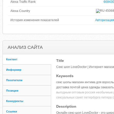
Alexa Traffic Rank
66843
4506
Alexa Country
История изменения показателей
Авторизаци
АНАЛИЗ САЙТА
Контент
Title
Секс шоп LoveDoctor | Интернет-магаз
Информер
Keywords
Посетители
секс шопы магазин интима для взросл
доставка почтой цена одежды заказать
Позиции
выгодным оптовым россия необычные р
сексуальных санкт петербурга питера 
Конкуренты
Description
Ссылки
Онлайн секс-шоп LoveDoctor - это шир