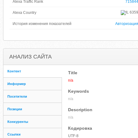
Alexa Traffic Rank
71584
635
Alexa Country
История изменения показателей
Авторизаци
АНАЛИЗ САЙТА
Контент
Title
n/a
Информер
Keywords
Посетители
n/a
Позиции
Description
n/a
Конкуренты
Кодировка
Ссылки
UTF-8