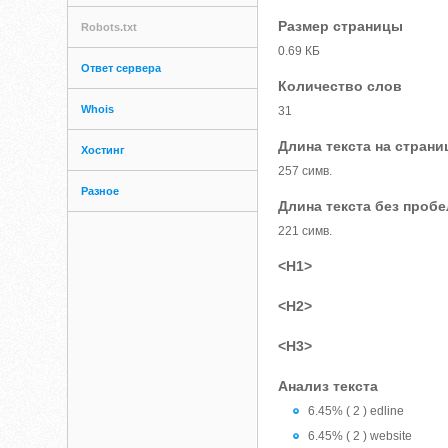
Размер страницы
Robots.txt
0.69 КБ
Ответ сервера
Количество слов
Whois
31
Длина текста на страни
Хостинг
257 симв.
Разное
Длина текста без проб
221 симв.
<H1>
<H2>
<H3>
Анализ текста
6.45% ( 2 ) edline
6.45% ( 2 ) website