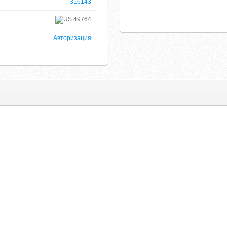
316143
49764
Авторизация