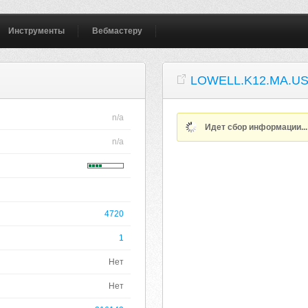
Инструменты
Вебмастеру
LOWELL.K12.MA.U
n/a
Идет сбор информации..
n/a
4720
1
Нет
Нет