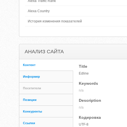
Alexa Traffic Rank
Alexa Country
История изменения показателей
АНАЛИЗ САЙТА
Контент
Title
Edline
Информер
Keywords
Посетители
n/a
Позиции
Description
n/a
Конкуренты
Кодировка
Ссылки
UTF-8