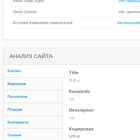
Alexa Traffic Rank
Нет данны
Alexa Country
Нет данны
История изменения показателей
Авторизаци
АНАЛИЗ САЙТА
Контент
Title
テスト
Информер
Keywords
Посетители
n/a
Позиции
Description
n/a
Конкуренты
Кодировка
Ссылки
UTF-8