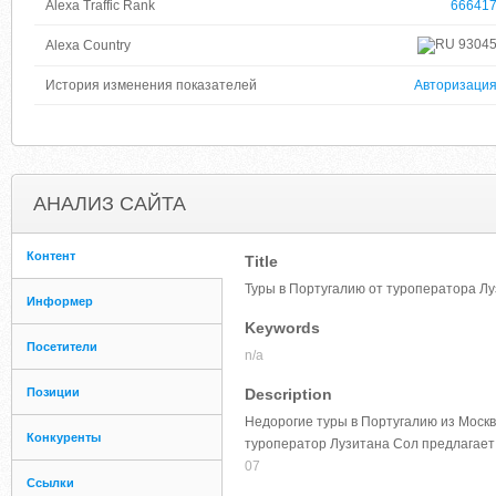
Alexa Traffic Rank
66641
9304
Alexa Country
История изменения показателей
Авторизаци
АНАЛИЗ САЙТА
Контент
Title
Туры в Португалию от туроператора Луз
Информер
Keywords
Посетители
n/a
Позиции
Description
Недорогие туры в Португалию из Москв
Конкуренты
туроператор Лузитана Сол предлагае
07
Ссылки