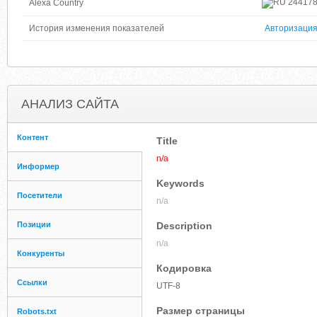
24417
Alexa Country
История изменения показателей
Авторизаци
АНАЛИЗ САЙТА
Контент
Title
n/a
Информер
Keywords
Посетители
n/a
Позиции
Description
n/a
Конкуренты
Кодировка
Ссылки
UTF-8
Размер страницы
Robots.txt