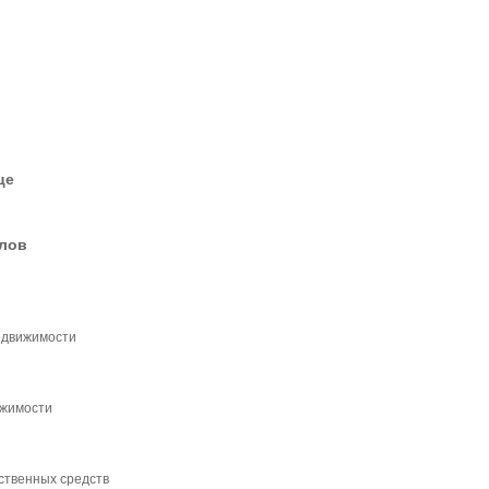
це
елов
едвижимости
ижимости
ственных средств