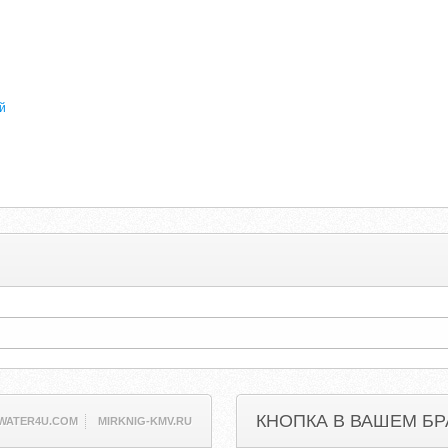
й
КНОПКА В ВАШЕМ БР
WATER4U.COM
MIRKNIG-KMV.RU