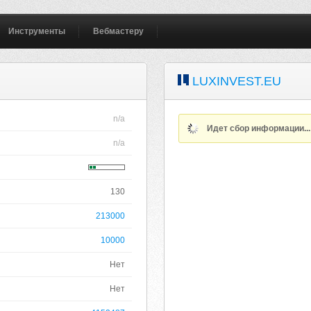
Инструменты
Вебмастеру
LUXINVEST.EU
n/a
Идет сбор информации..
n/a
130
213000
10000
Нет
Нет