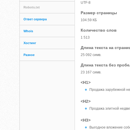
UTF-8
Robots.txt
Размер страницы
Ответ сервера
104.59 КБ
Количество слов
Whois
1 513
Хостинг
Длина текста на страни
25 092 симв.
Разное
Длина текста без проб
23 167 симв.
<H1>
Продажа зарубежной н
<H2>
Продажа элитной недв
<H3>
Выгодное вложение соб