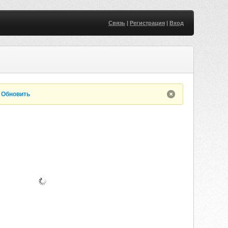
Связь
|
Регистрация
|
Вход
.
Обновить