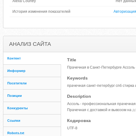
Alexa Country
Нет данны
История изменения показателей
Авторизаци
АНАЛИЗ САЙТА
Контент
Title
Прачечная в Санкт-Петербурге Ассоль -
Информер
Keywords
Посетители
прачечная санкт-петербург спб стирка
Позиции
Description
Ассоль - профессиональная прачечная 
Конкуренты
Прачечная с доставкой и вывозом на
д
Кодировка
Ссылки
UTF-8
Robots.txt