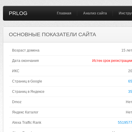
PRLOG
Главная
Анализ сайта
Инстру
ОСНОВНЫЕ ПОКАЗАТЕЛИ САЙТА
Возраст домена
15 ле
Дата окончания
Истек срок регистраци
ИКС
2
Страниц в Google
6
Страниц в Яндексе
3
Dmoz
Не
Яндекс Каталог
Не
Alexa Traffic Rank
551957