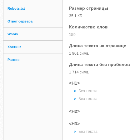
Размер страницы
Robots.txt
35.1 КБ
Ответ сервера
Количество слов
Whois
159
Длина текста на странице
Хостинг
1 901 симв.
Разное
Длина текста без пробелов
1 714 симв.
<H1>
Без текста
Без текста
<H2>
<H3>
Без текста