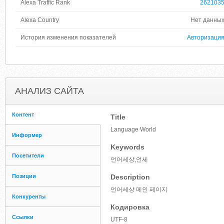
Alexa Traffic Rank
262103
Alexa Country
Нет данны
История изменения показателей
Авторизаци
АНАЛИЗ САЙТА
Контент
Title
Language World
Информер
Keywords
Посетители
언어세상,언세
Позиции
Description
언어세상 메인 페이지
Конкуренты
Кодировка
Ссылки
UTF-8