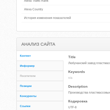
Alexa Traffic Rank
Alexa Country
История изменения показателей
АНАЛИЗ САЙТА
Контент
Title
Любучанский завод пластмас
Информер
Keywords
Посетители
n/a
Позиции
Description
Производства пластмассовых
Конкуренты
Кодировка
Ссылки
UTF-8