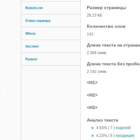
Размер страницы
Robots.txt
26.23 КБ
Ответ сервера
Количество слов
Whois
142
Длина текста на страни
Хостинг
2 366 симв.
Разное
Длина текста без проб
2 192 симв.
<H1>
<H2>
<H3>
Анализ текста
4.93% ( 7 )
изделий
4.23% ( 6 )
продукция