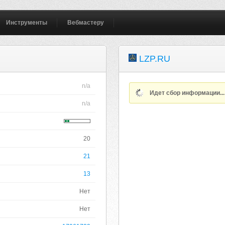
Инструменты
Вебмастеру
LZP.RU
n/a
Идет сбор информации..
n/a
20
21
13
Нет
Нет