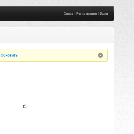
Связь
|
Регистрация
|
Вход
.
Обновить