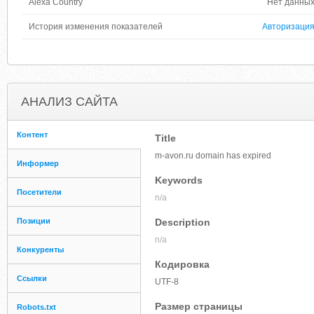
Alexa Country
Нет данны
История изменения показателей
Авторизаци
АНАЛИЗ САЙТА
Контент
Title
m-avon.ru domain has expired
Информер
Keywords
Посетители
n/a
Позиции
Description
n/a
Конкуренты
Кодировка
Ссылки
UTF-8
Размер страницы
Robots.txt