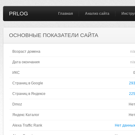
PRLOG
Главная
Анализ сайта
Инстру
ОСНОВНЫЕ ПОКАЗАТЕЛИ САЙТА
Возраст домена
n/
Дата окончания
n/
ИКС
Страниц в Google
29
Страниц в Яндексе
22
Dmoz
Не
Яндекс Каталог
Не
Alexa Traffic Rank
Нет данны