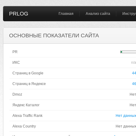
PRLOG
Главная
Анализ сайта
Инстру
ОСНОВНЫЕ ПОКАЗАТЕЛИ САЙТА
PR
ИКС
n/
Страниц в Google
4
Страниц в Яндексе
4
Dmoz
Не
Яндекс Каталог
Не
Alexa Traffic Rank
Нет данны
Alexa Country
Нет данны