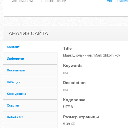
История изменения показателей
Авторизаци
АНАЛИЗ САЙТА
Контент
Title
Марк Школьников / Mark Shkolnikov
Информер
Keywords
Посетители
n/a
Позиции
Description
n/a
Конкуренты
Кодировка
Ссылки
UTF-8
Размер страницы
Robots.txt
5.39 КБ