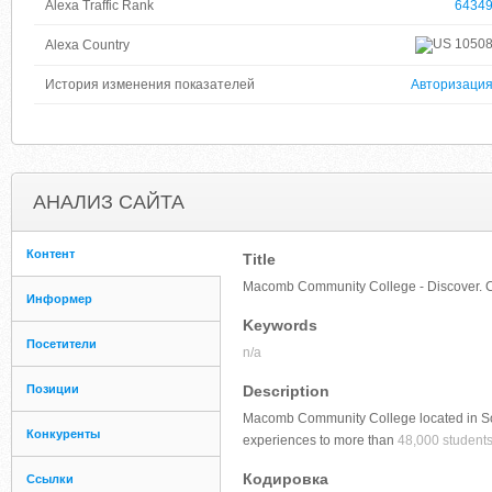
Alexa Traffic Rank
6434
1050
Alexa Country
История изменения показателей
Авторизаци
АНАЛИЗ САЙТА
Контент
Title
Macomb Community College - Discover. 
Информер
Keywords
Посетители
n/a
Позиции
Description
Macomb Community College located in Sout
Конкуренты
experiences to more than
48,000 students
Кодировка
Ссылки