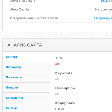
Alexa Traffic Rank
351118
Alexa Country
Нет данны
История изменения показателей
Авторизаци
АНАЛИЗ САЙТА
Контент
Title
n/a
Информер
Keywords
Посетители
n/a
Позиции
Description
n/a
Конкуренты
Кодировка
Ссылки
UTF-8