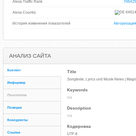
Alexa Traffic Rank
70642
6491
Alexa Country
История изменения показателей
Авторизаци
АНАЛИЗ САЙТА
Контент
Title
Songtexte, Lyrics und Musik-News | Magis
Информер
Keywords
Посетители
n/a
Позиции
Description
n/a
Конкуренты
Кодировка
Ссылки
UTF-8