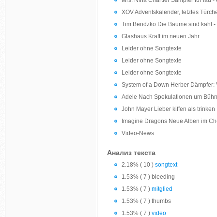
Mrs. Nina Chartier Sampler für lau
XOV Adventskalender, letztes Türch
Tim Bendzko Die Bäume sind kahl - d
Glashaus Kraft im neuen Jahr
Leider ohne Songtexte
Leider ohne Songtexte
Leider ohne Songtexte
System of a Down Herber Dämpfer: 
Adele Nach Spekulationen um Bühna
John Mayer Lieber kiffen als trinken
Imagine Dragons Neue Alben im Che
Video-News
Анализ текста
2.18% ( 10 )
songtext
1.53% ( 7 ) bleeding
1.53% ( 7 )
mitglied
1.53% ( 7 ) thumbs
1.53% ( 7 )
video