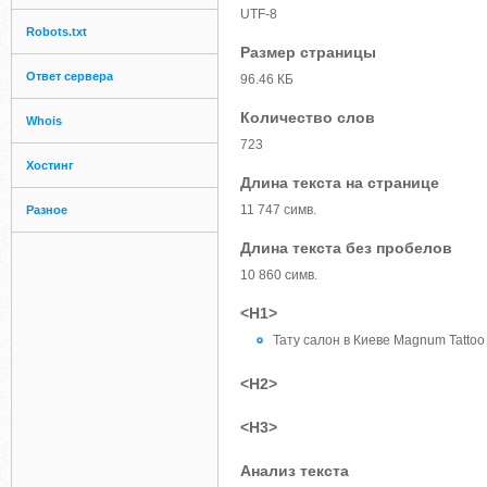
UTF-8
Robots.txt
Размер страницы
Ответ сервера
96.46 КБ
Количество слов
Whois
723
Хостинг
Длина текста на странице
11 747 симв.
Разное
Длина текста без пробелов
10 860 симв.
<H1>
Тату салон в Киеве Magnum Tattoo
<H2>
<H3>
Анализ текста