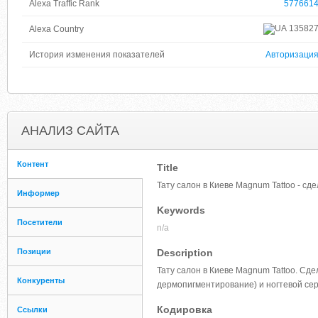
Alexa Traffic Rank
577661
13582
Alexa Country
История изменения показателей
Авторизаци
АНАЛИЗ САЙТА
Контент
Title
Тату салон в Киеве Magnum Tattoo - сде
Информер
Keywords
Посетители
n/a
Позиции
Description
Тату салон в Киеве Magnum Tattoo. Сде
Конкуренты
дермопигментирование) и ногтевой сер
Кодировка
Ссылки