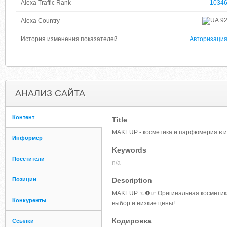
Alexa Traffic Rank
1034
9
Alexa Country
История изменения показателей
Авторизаци
АНАЛИЗ САЙТА
Контент
Title
MAKEUP - косметика и парфюмерия в 
Информер
Keywords
Посетители
n/a
Позиции
Description
MAKEUP ☜❶☞ Оригинальная косметика
Конкуренты
выбор и низкие цены!
Кодировка
Ссылки