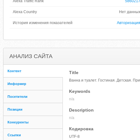
Alexa Traffic Rank
586021
Alexa Country
Нет данны
История изменения показателей
Авторизаци
АНАЛИЗ САЙТА
Контент
Title
Ванна и туалет. Гостиная. Детская. Пр
Информер
Keywords
Посетители
n/a
Позиции
Description
n/a
Конкуренты
Кодировка
Ссылки
UTF-8