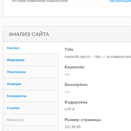
История изменения показателей
Авторизаци
АНАЛИЗ САЙТА
Контент
Title
mamo4ki.spb.ru — Мы — за комфортное
Информер
Keywords
Посетители
n/a
Позиции
Description
n/a
Конкуренты
Кодировка
Ссылки
UTF-8
Размер страницы
Robots.txt
101.99 КБ