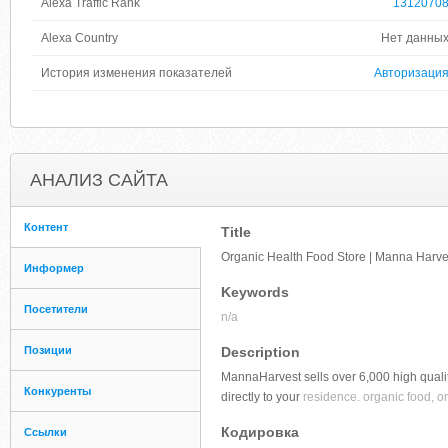
Alexa Traffic Rank
1312070
Alexa Country
Нет данны
История изменения показателей
Авторизаци
АНАЛИЗ САЙТА
Контент
Title
Organic Health Food Store | Manna Harv
Информер
Keywords
Посетители
n/a
Позиции
Description
MannaHarvest sells over 6,000 high qualit
Конкуренты
directly to your
residence. organic food, or
Кодировка
Ссылки