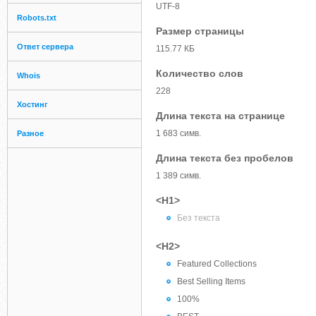
UTF-8
Robots.txt
Размер страницы
Ответ сервера
115.77 КБ
Количество слов
Whois
228
Хостинг
Длина текста на странице
1 683 симв.
Разное
Длина текста без пробелов
1 389 симв.
<H1>
Без текста
<H2>
Featured Collections
Best Selling Items
100%