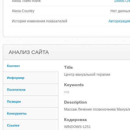
Alexa Traffic Rank
1946672
Alexa Country
Нет данны
История изменения показателей
Авторизаци
АНАЛИЗ САЙТА
Контент
Title
Центр мануальной терапии
Информер
Keywords
Посетители
n/a
Позиции
Description
Массаж Лечение позвоночника Мануаль
Конкуренты
Кодировка
Ссылки
WINDOWS-1251