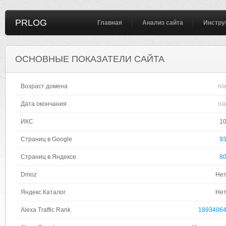
PRLOG
Главная
Анализ сайта
Инстру
ОСНОВНЫЕ ПОКАЗАТЕЛИ САЙТА
Возраст домена
n/
Дата окончания
n/
ИКС
1
Страниц в Google
9
Страниц в Яндексе
8
Dmoz
Не
Яндекс Каталог
Не
Alexa Traffic Rank
1893406