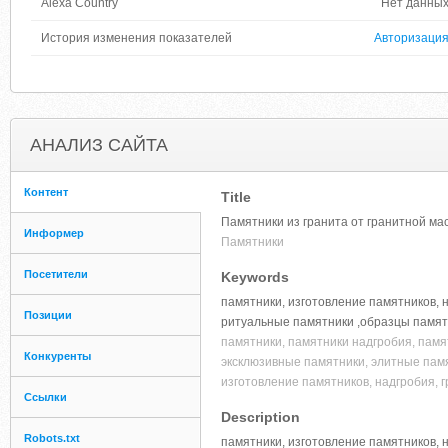
Alexa Country
Нет данны
История изменения показателей
Авторизаци
АНАЛИЗ САЙТА
Контент
Title
Памятники из гранита от гранитной ма
Информер
Памятники
Посетители
Keywords
памятники, изготовление памятников, 
Позиции
ритуальные памятники ,образцы памятн
памятники, памятники надгробия, памя
Конкуренты
эксклюзивные памятники, элитные памят
изготовление памятников, надгробия, 
Ссылки
Description
Robots.txt
памятники, изготовление памятников, 