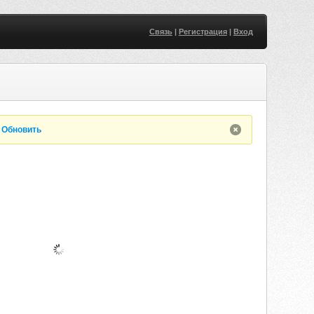
Связь
|
Регистрация
|
Вход
.
Обновить