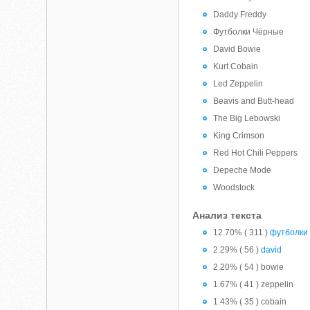
Daddy Freddy
Футболки Чёрные
David Bowie
Kurt Cobain
Led Zeppelin
Beavis and Butt-head
The Big Lebowski
King Crimson
Red Hot Chili Peppers
Depeche Mode
Woodstock
Анализ текста
12.70% ( 311 )
футболки
2.29% ( 56 )
david
2.20% ( 54 ) bowie
1.67% ( 41 ) zeppelin
1.43% ( 35 ) cobain