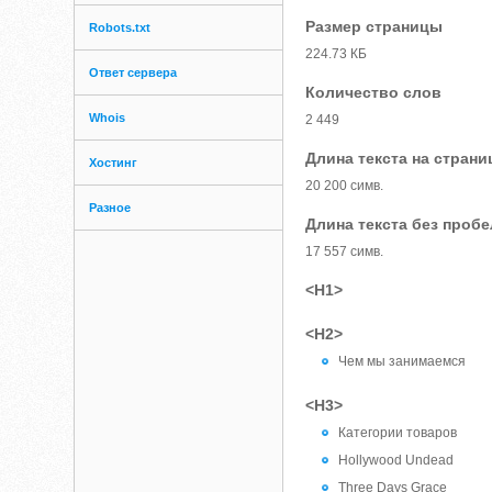
Размер страницы
Robots.txt
224.73 КБ
Ответ сервера
Количество слов
Whois
2 449
Длина текста на страни
Хостинг
20 200 симв.
Разное
Длина текста без проб
17 557 симв.
<H1>
<H2>
Чем мы занимаемся
<H3>
Категории товаров
Hollywood Undead
Three Days Grace