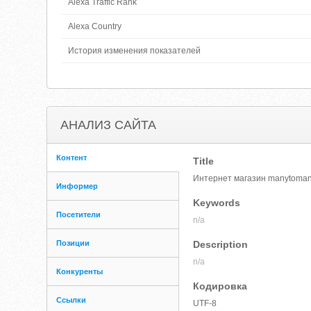
Alexa Traffic Rank
Alexa Country
История изменения показателей
АНАЛИЗ САЙТА
Контент
Title
Интернет магазин manytoma
Информер
Keywords
Посетители
n/a
Позиции
Description
n/a
Конкуренты
Кодировка
Ссылки
UTF-8