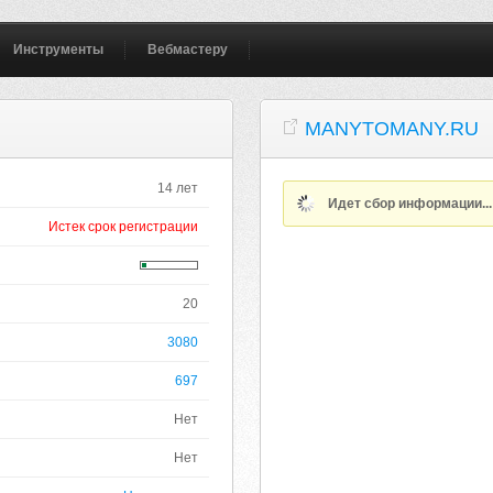
Инструменты
Вебмастеру
MANYTOMANY.RU
14 лет
Идет сбор информации..
Истек срок регистрации
20
3080
697
Нет
Нет