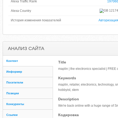
Alexa Traffic Rank
19706
1217
Alexa Country
История изменения показателей
Авторизаци
АНАЛИЗ САЙТА
Контент
Title
maplin | the electronics specialist | FREE 
Информер
Keywords
Посетители
maplin, retailer, electronics, technology, 
hobbyist, stem
Позиции
Description
Конкуренты
We're back online with a huge range of 
Кодировка
Ссылки