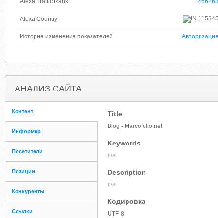
Alexa Traffic Rank
46626
11534
Alexa Country
История изменения показателей
Авторизаци
АНАЛИЗ САЙТА
Контент
Title
Blog - Marcofolio.net
Информер
Keywords
Посетители
n/a
Позиции
Description
n/a
Конкуренты
Кодировка
Ссылки
UTF-8