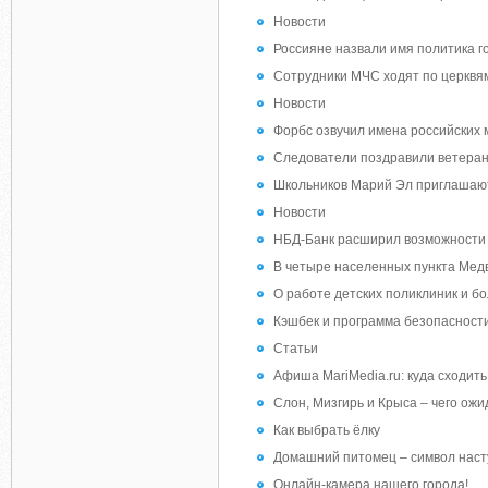
Новости
Россияне назвали имя политика го
Сотрудники МЧС ходят по церквя
Новости
Форбс озвучил имена российских
Следователи поздравили ветеран
Школьников Марий Эл приглашают
Новости
НБД-Банк расширил возможности 
В четыре населенных пункта Мед
О работе детских поликлиник и бо
Кэшбек и программа безопасност
Статьи
Афиша MariMedia.ru: куда сходит
Слон, Мизгирь и Крыса – чего ожи
Как выбрать ёлку
Домашний питомец – символ наст
Онлайн-камера нашего города!