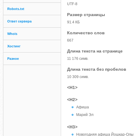
UTF-8
Robots.txt
Размер страницы
Ответ сервера
91.4 КБ
Количество слов
Whois
667
Хостинг
Длина текста на странице
11 176 симв.
Разное
Длина текста без пробелов
10 309 симв.
<H1>
<H2>
Афиша
Марий Эл
<H3>
Новогодняя афиша Йошкар-Олы