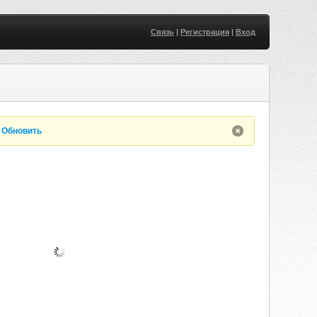
Связь
|
Регистрация
|
Вход
.
Обновить