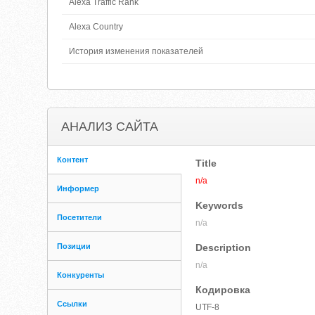
Alexa Traffic Rank
Alexa Country
История изменения показателей
АНАЛИЗ САЙТА
Контент
Title
n/a
Информер
Keywords
Посетители
n/a
Позиции
Description
n/a
Конкуренты
Кодировка
Ссылки
UTF-8