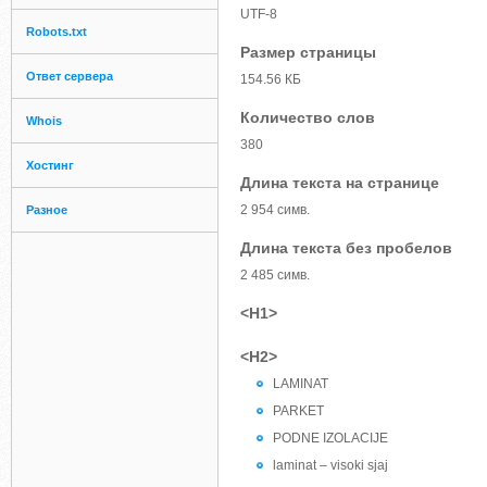
UTF-8
Robots.txt
Размер страницы
Ответ сервера
154.56 КБ
Количество слов
Whois
380
Хостинг
Длина текста на странице
2 954 симв.
Разное
Длина текста без пробелов
2 485 симв.
<H1>
<H2>
LAMINAT
PARKET
PODNE IZOLACIJE
laminat – visoki sjaj