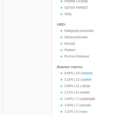
PODNE LAJSNE
GOTOV PARKET
VINIL
<H3>
Kategorije proizvoda
Akcija proizvoda
Novosti
Partneri
Pin It on Pinterest
Анализ текста
8.68% ( 33 )
laminat
3.16% ( 12 )
parket
2.89% ( 11 ) akcija
2.11% ( 8 ) market
1.84% ( 7 ) pogledajte
1.84% ( 7 ) ponudu
1.32% ( 5 )
novo