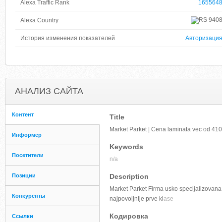
Alexa Traffic Rank
165564
940
Alexa Country
История изменения показателей
Авторизаци
АНАЛИЗ САЙТА
Контент
Title
Market Parket | Cena laminata vec od 410
Информер
Keywords
Посетители
n/a
Позиции
Description
Market Parket Firma usko specijalizovana 
Конкуренты
najpovoljnije prve kl
ase
Кодировка
Ссылки