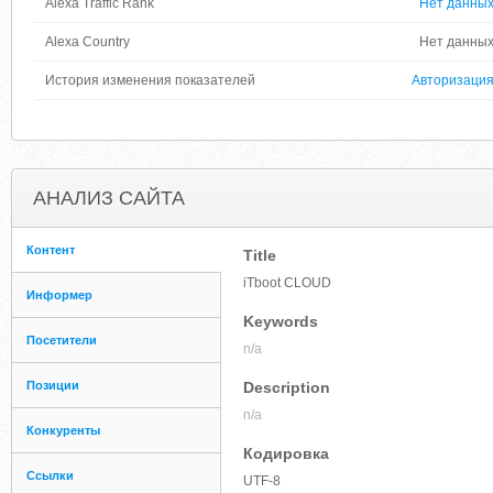
Alexa Traffic Rank
Нет данны
Alexa Country
Нет данны
История изменения показателей
Авторизаци
АНАЛИЗ САЙТА
Контент
Title
iTboot CLOUD
Информер
Keywords
Посетители
n/a
Позиции
Description
n/a
Конкуренты
Кодировка
Ссылки
UTF-8