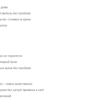
с дома
я мебель без проблем
счет стоимости кухни
алоге
в
в
ые не торопятся
оловной боли
ые кухни без проблем
о – нужно качественно
ухню без затрат времени и сил!
ожеланий