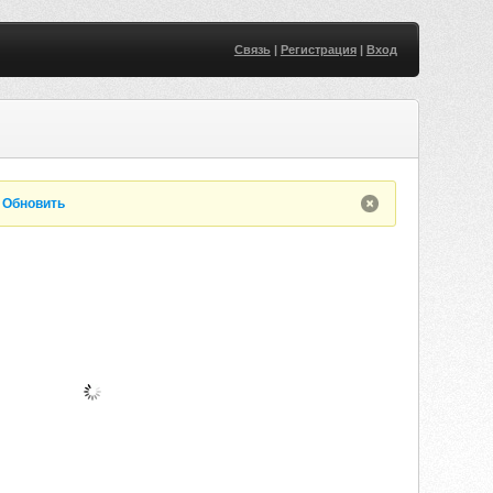
Связь
|
Регистрация
|
Вход
.
Обновить