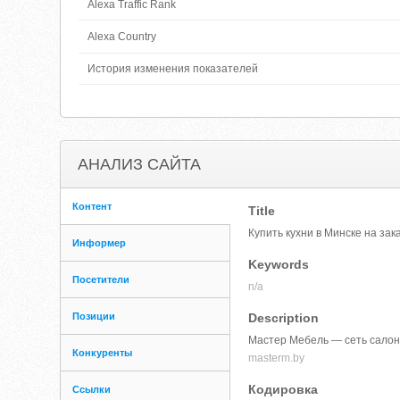
Alexa Traffic Rank
Alexa Country
История изменения показателей
АНАЛИЗ САЙТА
Контент
Title
Купить кухни в Минске на за
Информер
Keywords
Посетители
n/a
Позиции
Description
Мастер Мебель — сеть салоно
Конкуренты
masterm.by
Кодировка
Ссылки