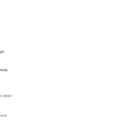
це
елов
а заказ
логе