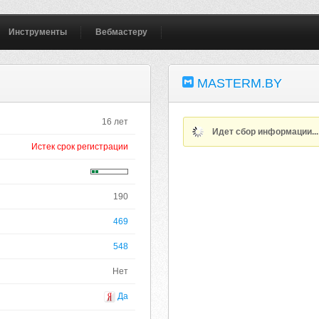
Инструменты
Вебмастеру
MASTERM.BY
16 лет
Идет сбор информации..
Истек срок регистрации
190
469
548
Нет
Да