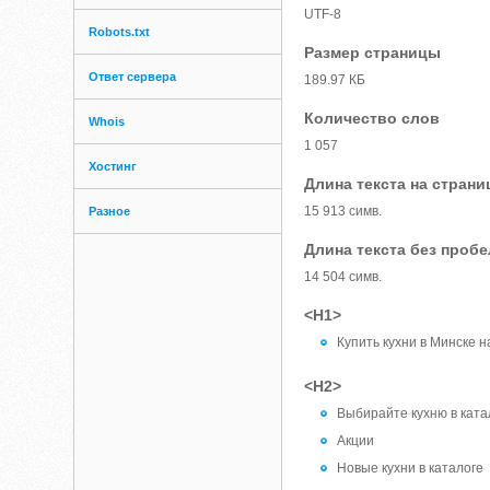
UTF-8
Robots.txt
Размер страницы
Ответ сервера
189.97 КБ
Количество слов
Whois
1 057
Хостинг
Длина текста на страни
15 913 симв.
Разное
Длина текста без проб
14 504 симв.
<H1>
Купить кухни в Минске н
<H2>
Выбирайте кухню в ката
Акции
Новые кухни в каталоге