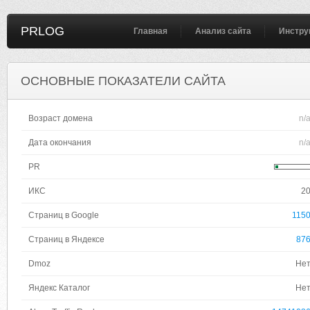
PRLOG
Главная
Анализ сайта
Инстру
ОСНОВНЫЕ ПОКАЗАТЕЛИ САЙТА
Возраст домена
n/
Дата окончания
n/
PR
ИКС
2
Страниц в Google
115
Страниц в Яндексе
87
Dmoz
Не
Яндекс Каталог
Не