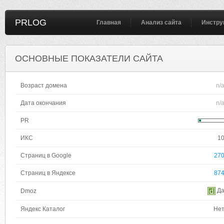
PRLOG
Главная
Анализ сайта
Инстру
ОСНОВНЫЕ ПОКАЗАТЕЛИ САЙТА
Возраст домена
n/
Дата окончания
n/
PR
ИКС
1
Страниц в Google
27
Страниц в Яндексе
87
Д
Dmoz
Яндекс Каталог
Не