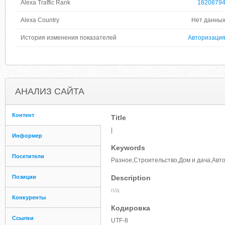
Alexa Traffic Rank
1820879
Alexa Country
Нет данны
История изменения показателей
Авторизаци
АНАЛИЗ САЙТА
Контент
Title
|
Информер
Keywords
Посетители
Разное,Строительство,Дом и дача,Авт
Позиции
Description
n/a
Конкуренты
Кодировка
Ссылки
UTF-8