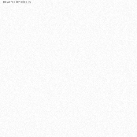
powered by
prlog.ru