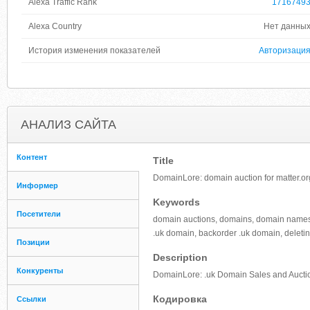
Alexa Traffic Rank
1716749
Alexa Country
Нет данны
История изменения показателей
Авторизаци
АНАЛИЗ САЙТА
Контент
Title
DomainLore: domain auction for matter.o
Информер
Keywords
Посетители
domain auctions, domains, domain names, 
.uk domain, backorder .uk domain, deleti
Позиции
Description
Конкуренты
DomainLore: .uk Domain Sales and Auctio
Кодировка
Ссылки