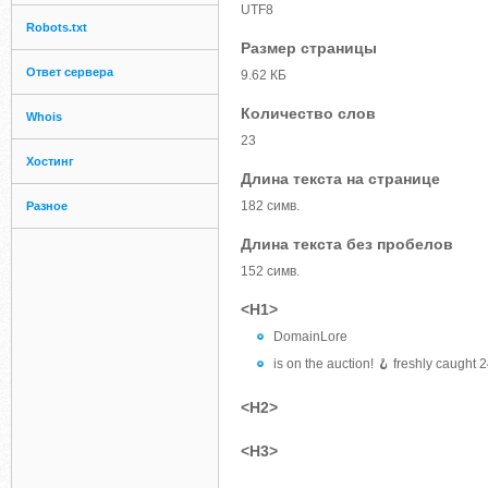
UTF8
Robots.txt
Размер страницы
Ответ сервера
9.62 КБ
Количество слов
Whois
23
Хостинг
Длина текста на странице
182 симв.
Разное
Длина текста без пробелов
152 симв.
<H1>
DomainLore
is on the auction! 🪝 freshly caught
<H2>
<H3>