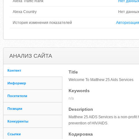
Alexa Traffic Rank
Нет данны
Alexa Country
Нет данны
История изменения показателей
Авторизаци
АНАЛИЗ САЙТА
Контент
Title
Welcome To Matthew 25 Aids Services
Информер
Keywords
Посетители
n/a
Позиции
Description
Matthew 25 AIDS Services is a non-profit 
Конкуренты
prevention of HIV/AIDS
.
Кодировка
Ссылки