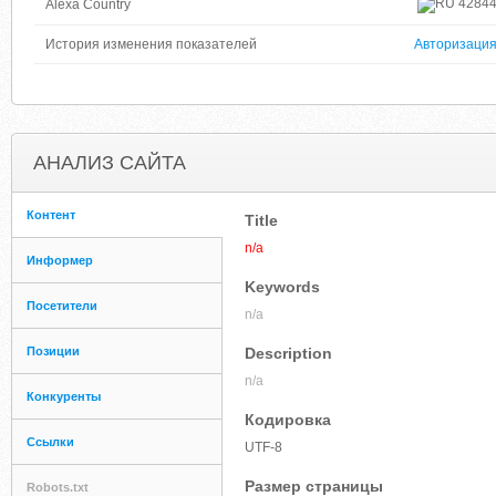
4284
Alexa Country
История изменения показателей
Авторизаци
АНАЛИЗ САЙТА
Контент
Title
n/a
Информер
Keywords
Посетители
n/a
Позиции
Description
n/a
Конкуренты
Кодировка
Ссылки
UTF-8
Размер страницы
Robots.txt