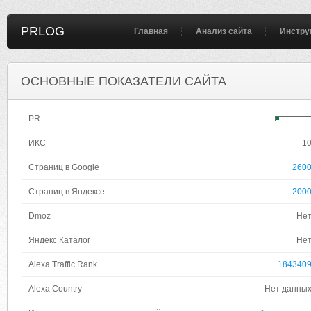
PRLOG
Главная
Анализ сайта
Инстру
ОСНОВНЫЕ ПОКАЗАТЕЛИ САЙТА
PR
ИКС
1
Страниц в Google
260
Страниц в Яндексе
200
Dmoz
Не
Яндекс Каталог
Не
Alexa Traffic Rank
184340
Alexa Country
Нет данны