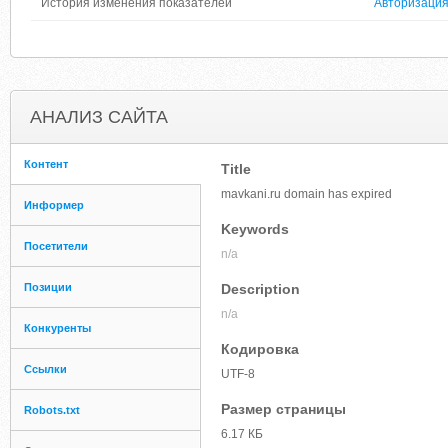
История изменения показателей
Авторизаци
АНАЛИЗ САЙТА
Контент
Title
mavkani.ru domain has expired
Информер
Keywords
Посетители
n/a
Позиции
Description
n/a
Конкуренты
Кодировка
Ссылки
UTF-8
Размер страницы
Robots.txt
6.17 КБ