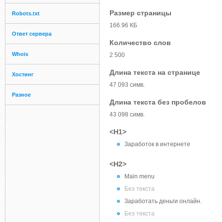
Размер страницы
Robots.txt
166.96 КБ
Ответ сервера
Количество слов
Whois
2 500
Длина текста на странице
Хостинг
47 093 симв.
Разное
Длина текста без пробелов
43 098 симв.
<H1>
Заработок в интернете
<H2>
Main menu
Без текста
Заработать деньги онлайн.
Без текста