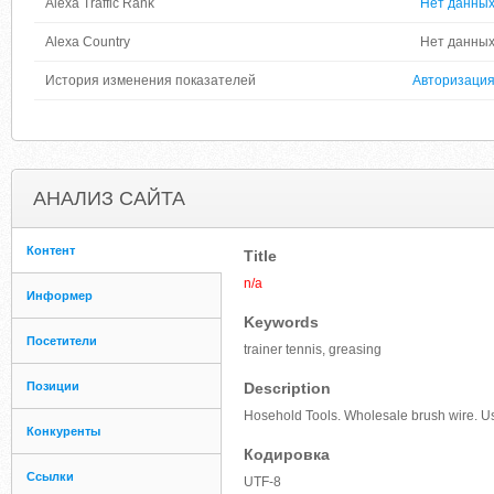
Alexa Traffic Rank
Нет данны
Alexa Country
Нет данны
История изменения показателей
Авторизаци
АНАЛИЗ САЙТА
Контент
Title
n/a
Информер
Keywords
Посетители
trainer tennis, greasing
Позиции
Description
Hosehold Tools. Wholesale brush wire. Us
Конкуренты
Кодировка
Ссылки
UTF-8