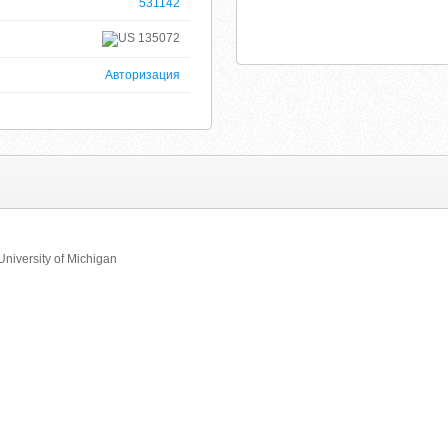
531142
135072
Авторизация
niversity of Michigan