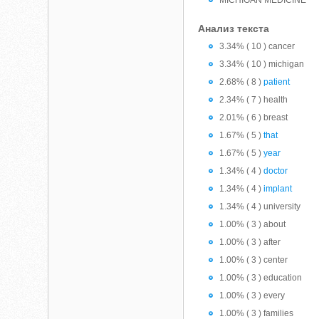
MICHIGAN MEDICINE
Анализ текста
3.34% ( 10 ) cancer
3.34% ( 10 ) michigan
2.68% ( 8 )
patient
2.34% ( 7 ) health
2.01% ( 6 ) breast
1.67% ( 5 )
that
1.67% ( 5 )
year
1.34% ( 4 )
doctor
1.34% ( 4 )
implant
1.34% ( 4 ) university
1.00% ( 3 ) about
1.00% ( 3 ) after
1.00% ( 3 ) center
1.00% ( 3 ) education
1.00% ( 3 ) every
1.00% ( 3 ) families