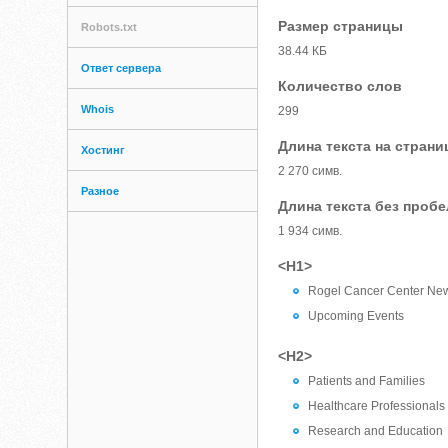
Размер страницы
Robots.txt
38.44 КБ
Ответ сервера
Количество слов
Whois
299
Длина текста на страни
Хостинг
2 270 симв.
Разное
Длина текста без проб
1 934 симв.
<H1>
Rogel Cancer Center Ne
Upcoming Events
<H2>
Patients and Families
Healthcare Professionals
Research and Education