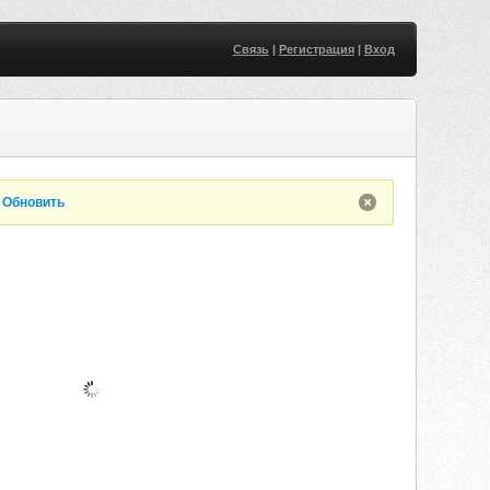
Связь
|
Регистрация
|
Вход
.
Обновить