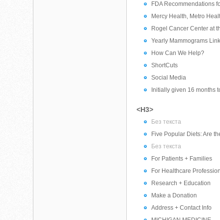
FDA Recommendations for
Mercy Health, Metro Healt
Rogel Cancer Center at t
Yearly Mammograms Link
How Can We Help?
ShortCuts
Social Media
Initially given 16 months 
<H3>
Без текста
Five Popular Diets: Are th
Без текста
For Patients + Families
For Healthcare Professio
Research + Education
Make a Donation
Address + Contact Info