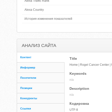
Alexa Traffic Rank
Alexa Country
История изменения показателей
АНАЛИЗ САЙТА
Контент
Title
Home | Rogel Cancer Center | U
Информер
Keywords
Посетители
n/a
Позиции
Description
n/a
Конкуренты
Кодировка
Ссылки
UTF-8