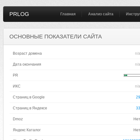
PRLOG
Главная
Анализ сайта
Инстру
ОСНОВНЫЕ ПОКАЗАТЕЛИ САЙТА
Возраст домена
n/
Дата окончания
n/
PR
ИКС
n/
Страниц в Google
2
Страниц в Яндексе
3
Dmoz
Не
Яндекс Каталог
Не