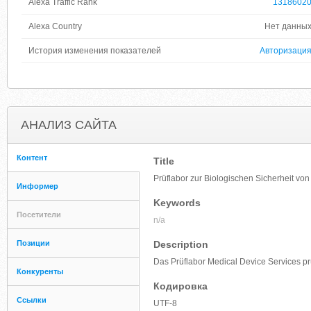
Alexa Traffic Rank
1318602
Alexa Country
Нет данны
История изменения показателей
Авторизаци
АНАЛИЗ САЙТА
Контент
Title
Prüflabor zur Biologischen Sicherheit vo
Информер
Keywords
Посетители
n/a
Позиции
Description
Das Prüflabor Medical Device Services prü
Конкуренты
Кодировка
Ссылки
UTF-8