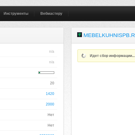
Инструменты
Вебмастеру
MEBELKUHNISPB.
n/a
Идет сбор информации..
n/a
20
1420
2000
Нет
Нет