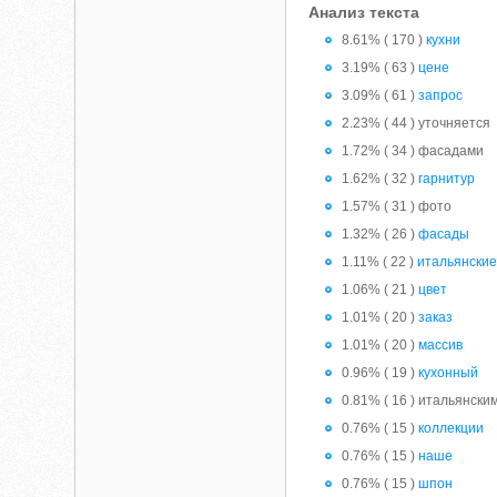
Анализ текста
8.61% ( 170 )
кухни
3.19% ( 63 )
цене
3.09% ( 61 )
запрос
2.23% ( 44 ) уточняется
1.72% ( 34 ) фасадами
1.62% ( 32 )
гарнитур
1.57% ( 31 ) фото
1.32% ( 26 )
фасады
1.11% ( 22 )
итальянски
1.06% ( 21 )
цвет
1.01% ( 20 )
заказ
1.01% ( 20 )
массив
0.96% ( 19 )
кухонный
0.81% ( 16 ) итальянски
0.76% ( 15 )
коллекции
0.76% ( 15 )
наше
0.76% ( 15 )
шпон