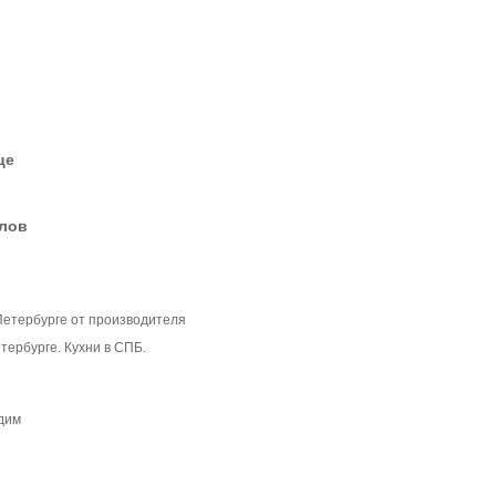
це
елов
-Петербурге от производителя
тербурге. Кухни в СПБ.
одим