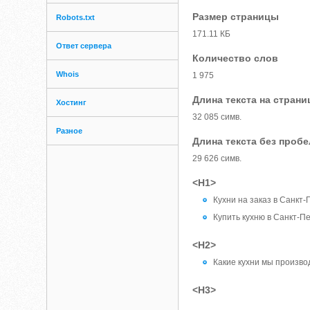
Размер страницы
Robots.txt
171.11 КБ
Ответ сервера
Количество слов
Whois
1 975
Длина текста на страни
Хостинг
32 085 симв.
Разное
Длина текста без проб
29 626 симв.
<H1>
Кухни на заказ в Санкт
Купить кухню в Санкт-Пе
<H2>
Какие кухни мы произв
<H3>