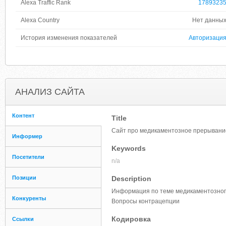
Alexa Traffic Rank
1789323
Alexa Country
Нет данны
История изменения показателей
Авторизаци
АНАЛИЗ САЙТА
Контент
Title
Сайт про медикаментозное прерывание
Информер
Keywords
Посетители
n/a
Позиции
Description
Информация по теме медикаментозного
Конкуренты
Вопросы контрацепции
Кодировка
Ссылки