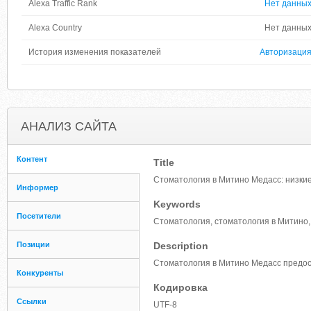
Alexa Traffic Rank
Нет данны
Alexa Country
Нет данны
История изменения показателей
Авторизаци
АНАЛИЗ САЙТА
Контент
Title
Стоматология в Митино Медасс: низкие
Информер
Keywords
Посетители
Стоматология, стоматология в Митино
Позиции
Description
Стоматология в Митино Медасс предос
Конкуренты
Кодировка
Ссылки
UTF-8