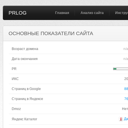
PRLOG
Главная
Анализ сайта
Инстру
ОСНОВНЫЕ ПОКАЗАТЕЛИ САЙТА
Возраст домена
n/
Дата окончания
n/
PR
ИКС
2
Страниц в Google
8
Страниц в Яндексе
7
Dmoz
Не
Д
Яндекс Каталог