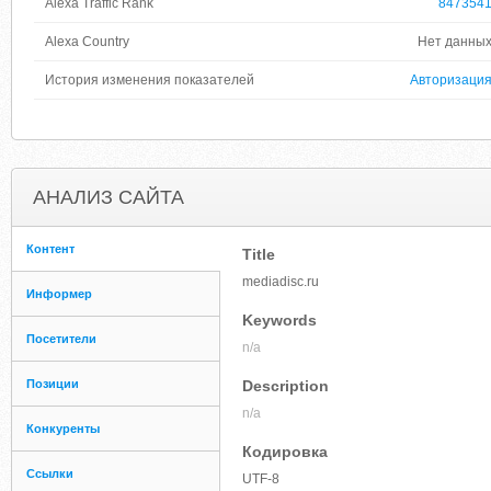
Alexa Traffic Rank
847354
Alexa Country
Нет данны
История изменения показателей
Авторизаци
АНАЛИЗ САЙТА
Контент
Title
mediadisc.ru
Информер
Keywords
Посетители
n/a
Позиции
Description
n/a
Конкуренты
Кодировка
Ссылки
UTF-8