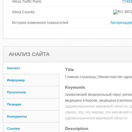
Alexa Traffic Rank
7749
385
Alexa Country
История изменения показателей
Авторизаци
АНАЛИЗ САЙТА
Контент
Title
Главная страница | Министерство здр
Информер
Keywords
Посетители
приволжский федеральный округ, регион
медицина в Кирове, медицина в регион
Позиции
здравоохранение кировской области, з
сфера, лпу, лпу кирова, лпу кировской
Конкуренты
здравоохранения кировской области
Description
Ссылки